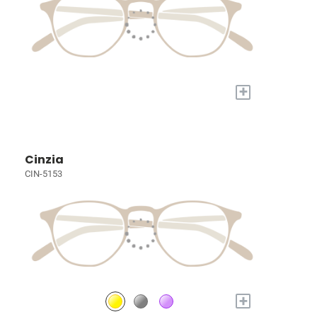
+
Cinzia
CIN-5153
+