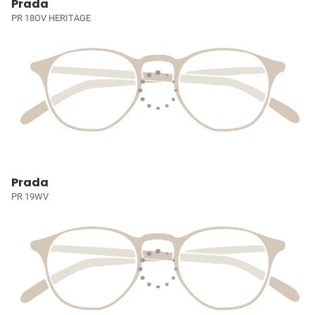
Prada
PR 18OV HERITAGE
Prada
PR 19WV