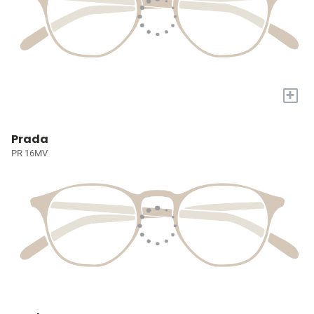
+
Prada
PR 16MV