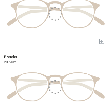
+
Prada
PR A18V